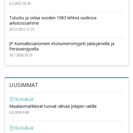
4.2.2022 10.30
Tutustu ja selaa vuoden 1983 lehteä uudessa
arkistossamme
29.12.2021 11.25
JP Kunnallissanomien irtonumeromyynti Jalasjärvellä ja
Peräseinäjoella
10.7.2020 10.35
UUSIMMAT
Maalaismarkkinat tuovat vilinää Jokipiin raitille
6.8.2026 9.00