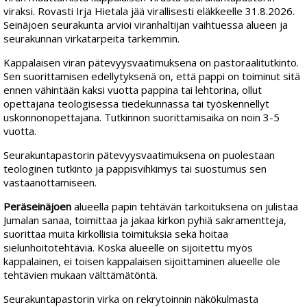
viraksi. Rovasti Irja Hietala jää virallisesti eläkkeelle 31.8.2026.
Seinäjoen seurakunta arvioi viranhaltijan vaihtuessa alueen ja
seurakunnan virkatarpeita tarkemmin.
Kappalaisen viran pätevyysvaatimuksena on pastoraalitutkinto.
Sen suorittamisen edellytyksenä on, että pappi on toiminut sitä
ennen vähintään kaksi vuotta pappina tai lehtorina, ollut
opettajana teologisessa tiedekunnassa tai työskennellyt
uskonnonopettajana. Tutkinnon suorittamisaika on noin 3-5
vuotta.
Seurakuntapastorin pätevyysvaatimuksena on puolestaan
teologinen tutkinto ja pappisvihkimys tai suostumus sen
vastaanottamiseen.
Peräseinäjoen
alueella papin tehtävän tarkoituksena on julistaa
Jumalan sanaa, toimittaa ja jakaa kirkon pyhiä sakramentteja,
suorittaa muita kirkollisia toimituksia sekä hoitaa
sielunhoitotehtäviä. Koska alueelle on sijoitettu myös
kappalainen, ei toisen kappalaisen sijoittaminen alueelle ole
tehtävien mukaan välttämätöntä.
Seurakuntapastorin virka on rekrytoinnin näkökulmasta