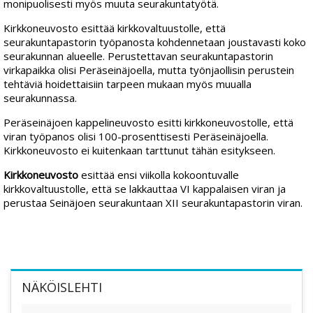
monipuolisesti myös muuta seurakuntatyötä.
Kirkkoneuvosto esittää kirkkovaltuustolle, että
seurakuntapastorin työpanosta kohdennetaan joustavasti koko
seurakunnan alueelle. Perustettavan seurakuntapastorin
virkapaikka olisi Peräseinäjoella, mutta työnjaollisin perustein
tehtäviä hoidettaisiin tarpeen mukaan myös muualla
seurakunnassa.
Peräseinäjoen kappelineuvosto esitti kirkkoneuvostolle, että
viran työpanos olisi 100-prosenttisesti Peräseinäjoella.
Kirkkoneuvosto ei kuitenkaan tarttunut tähän esitykseen.
Kirkkoneuvosto
esittää ensi viikolla kokoontuvalle
kirkkovaltuustolle, että se lakkauttaa VI kappalaisen viran ja
perustaa Seinäjoen seurakuntaan XII seurakuntapastorin viran.
NÄKÖISLEHTI