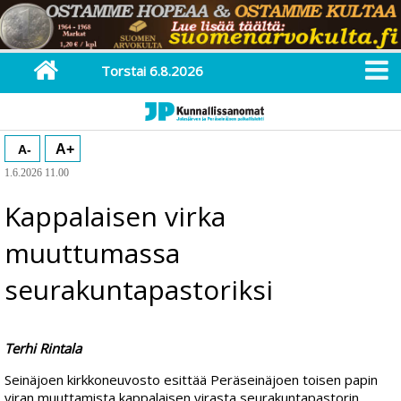
Torstai 6.8.2026
A+
A-
1.6.2026 11.00
Kappalaisen virka
muuttumassa
seurakuntapastoriksi
Terhi Rintala
Seinäjoen kirkkoneuvosto esittää Peräseinäjoen toisen papin
viran muuttamista kappalaisen virasta seurakuntapastorin