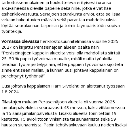
tarkoituksenmukainen ja houkutteleva erityisesti uransa
alkuvaiheessa oleville papeille sekä niille, jotka eivät hae
esihenkilövastuuta. Seinäjoen seurakunta arvioi, että se lisää
virkaan hakeutuvien määrää sekä parantaa mahdollisuuksia
löytää seurakunnan tarpeisiin ja toimintaympäristöön sopiva
työntekijä.
Voimassa olevassa
henkilöstösuunnitelmassa vuosille 2025–
2027 on kirjattu Peräseinäjoen alueen osalta näin:
”Peräseinäjoen kappelin alueelta voisi olla mahdollista siirtää
25–50 % papin työvoimaa muualle, mikäli muilla työaloilla
tehdään työjärjestelyjä niin, ettei pappien työvoimaa sijoiteta
sinne entiseen malliin, ja kunhan uusi johtava kappalainen on
perehtynyt työhönsä”.
Uusi johtava kappalainen Harri Silvolahti on aloittanut työssään
1.8.2024.
Tilastojen
mukaan Peräseinäjoen alueella oli vuonna 2025
jumalanpalveluksia seuraavasti: 43 messua, kaksi viikkomessua
ja 15 sanajumalanpalvelusta. Lisäksi alueella toimitettiin 19
kastetta, 15 avioliittoon vihkimistä tai siunaamista sekä 59
hautaan siunaamista. Papin tehtävänkuvaan kuuluu näiden lisäksi