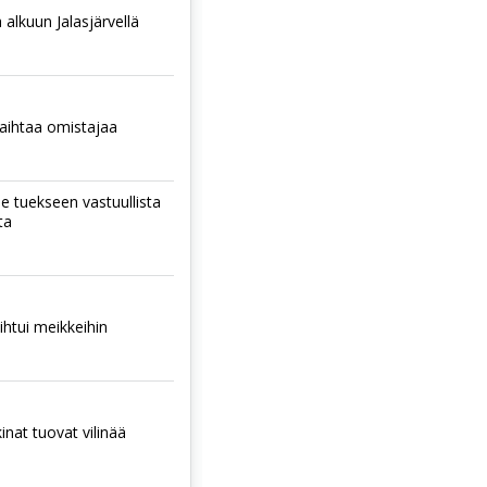
 alkuun Jalasjärvellä
aihtaa omistajaa
ee tuekseen vastuullista
ta
htui meikkeihin
nat tuovat vilinää