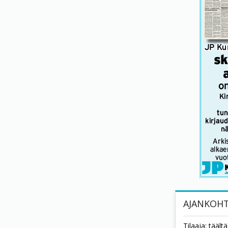
AJANKOHT
Tilaaja: tääl