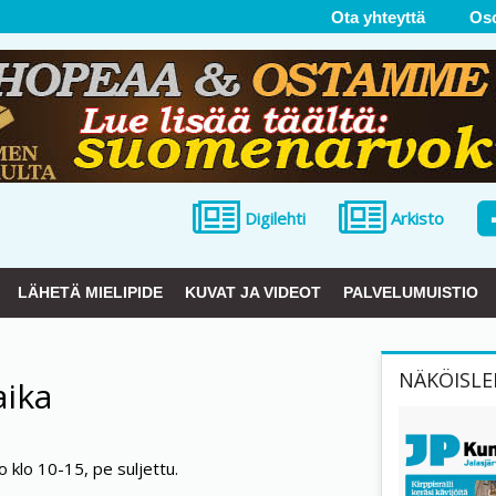
Ota yhteyttä
Os
Digilehti
Arkisto
LÄHETÄ MIELIPIDE
KUVAT JA VIDEOT
PALVELUMUISTIO
NÄKÖISLE
aika
 klo 10-15, pe suljettu.