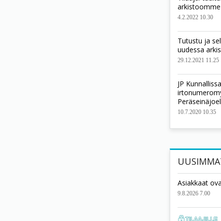
arkistoomme
4.2.2022 10.30
Tutustu ja se
uudessa ark
29.12.2021 11.25
JP Kunnallis
irtonumeromyy
Peräseinäjoel
10.7.2020 10.35
UUSIMMA
Asiakkaat ova
9.8.2026 7.00