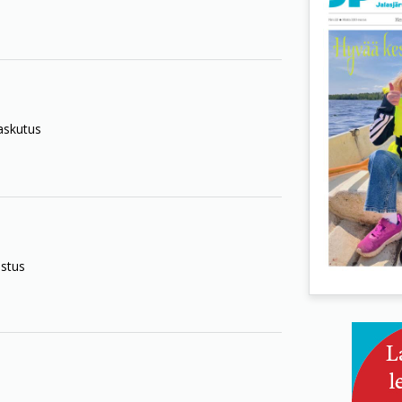
laskutus
istus