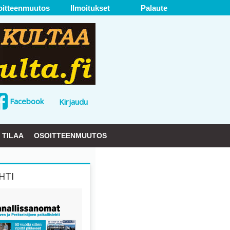
oitteenmuutos
Ilmoitukset
Palaute
Facebook
Kirjaudu
TILAA
OSOITTEENMUUTOS
HTI