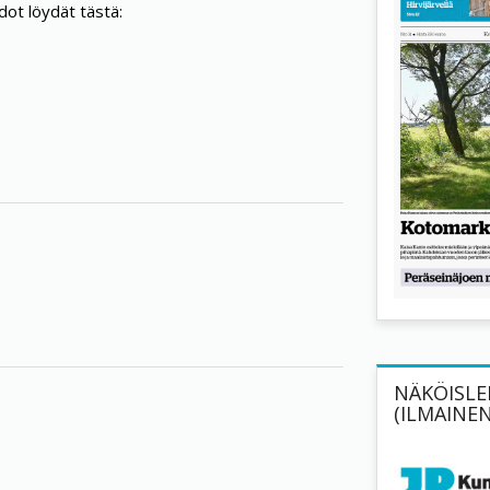
dot löydät tästä:
NÄKÖISLEH
(ILMAINEN