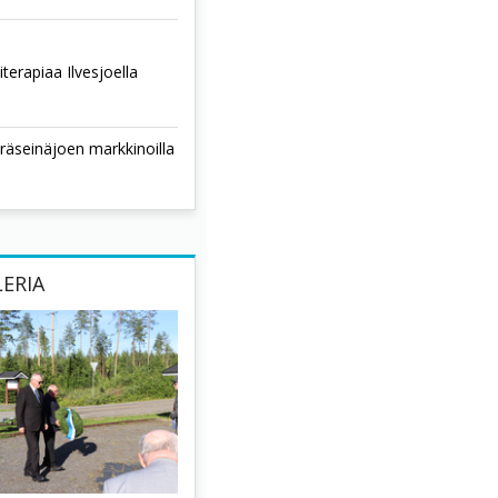
terapiaa Ilvesjoella
räseinäjoen markkinoilla
ERIA