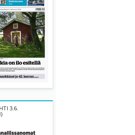
TI 3.6.
)