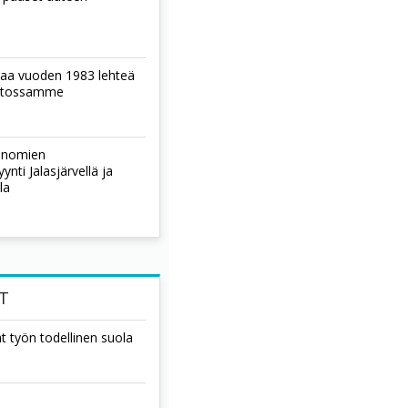
laa vuoden 1983 lehteä
istossamme
sanomien
nti Jalasjärvellä ja
la
T
t työn todellinen suola