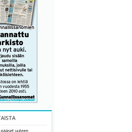
AISTA
tä pääset uuteen