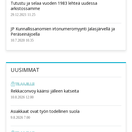
Tutustu ja selaa vuoden 1983 lehteä uudessa
arkistossamme
29.12.2021 11.25
JP Kunnallissanomien irtonumeromyynti Jalasjärvellä ja
Peräseinäjoella
10.7.2020 10.35
UUSIMMAT
Rekkaconvoy käänsi jälleen katseita
10.8.2026 12.00
Asiakkaat ovat työn todellinen suola
9.8.2026 7.00