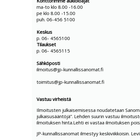
Konttorimme aukioloajat
ma-to klo 8.00 -16.00
pe klo 8.00 -15.00
puh. 06-456 5100
Keskus
p. 06- 4565100
Tilaukset
p. 06- 4565115
Sähköposti
ilmoitus@jp-kunnallissanomat.fi
toimitus@jp-kunnallissanomat.fi
Vastuu virheistä
Ilmoitusten julkaisemisessa noudatetaan Sanoma
julkaisusääntöjä”. Lehden suurin vastuu ilmoitu
ilmoituksen hinta.Lehti ei vastaa ilmoituksen po
JP-kunnallissanomat ilmestyy keskiviikkoisin. Lev