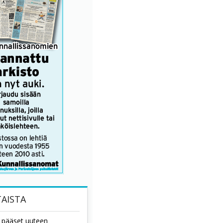
AISTA
tä pääset uuteen