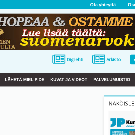
Ota yhteyttä
Os
Digilehti
Arkisto
LÄHETÄ MIELIPIDE
KUVAT JA VIDEOT
PALVELUMUISTIO
NÄKÖISLE