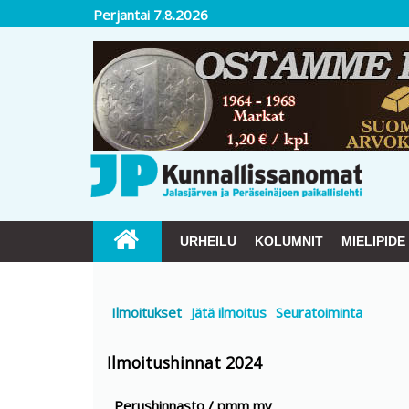
Perjantai 7.8.2026
URHEILU
KOLUMNIT
MIELIPIDE
Ilmoitukset
Jätä ilmoitus
Seuratoiminta
Ilmoitushinnat 2024
Perushinnasto / pmm mv