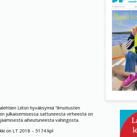
lehtien Liiton hyväksymiä ”ilmoitusten
sten julkaisemisessa sattuneesta virheestä on
isjäämisestä aiheutuneesta vahingosta.
ikki on LT 2018 – 5174 kpl