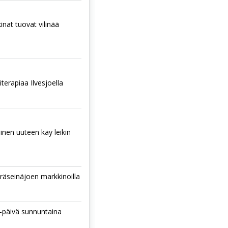
nat tuovat vilinää
terapiaa Ilvesjoella
nen uuteen käy leikin
räseinäjoen markkinoilla
-päivä sunnuntaina