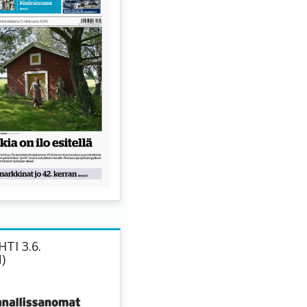
TI 3.6.
)