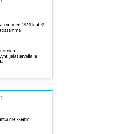
laa vuoden 1983 lehteä
istossamme
sanomien
nti Jalasjärvellä ja
la
T
htui meikkeihin