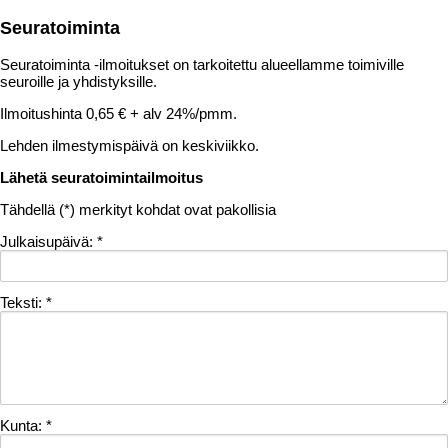
Seuratoiminta
Seuratoiminta -ilmoitukset on tarkoitettu alueellamme toimiville
seuroille ja yhdistyksille.
Ilmoitushinta 0,65 € + alv 24%/pmm.
Lehden ilmestymispäivä on keskiviikko.
Lähetä seuratoimintailmoitus
Tähdellä (
*
) merkityt kohdat ovat pakollisia
Julkaisupäivä:
*
Teksti:
*
Kunta:
*