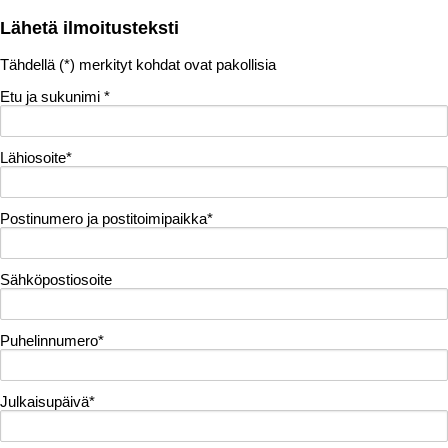
Lähetä ilmoitusteksti
Tähdellä (
*
) merkityt kohdat ovat pakollisia
Etu ja sukunimi
*
Lähiosoite
*
Postinumero ja postitoimipaikka
*
Sähköpostiosoite
Puhelinnumero
*
Julkaisupäivä
*