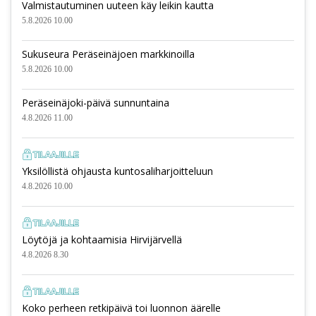
Valmistautuminen uuteen käy leikin kautta
5.8.2026 10.00
Sukuseura Peräseinäjoen markkinoilla
5.8.2026 10.00
Peräseinäjoki-päivä sunnuntaina
4.8.2026 11.00
Yksilöllistä ohjausta kuntosaliharjoitteluun
4.8.2026 10.00
Löytöjä ja kohtaamisia Hirvijärvellä
4.8.2026 8.30
Koko perheen retkipäivä toi luonnon äärelle