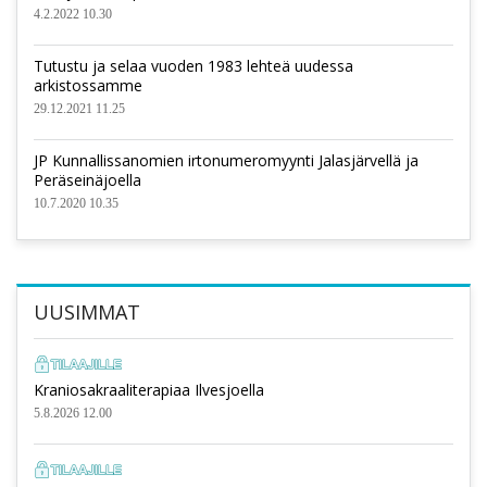
4.2.2022 10.30
Tutustu ja selaa vuoden 1983 lehteä uudessa
arkistossamme
29.12.2021 11.25
JP Kunnallissanomien irtonumeromyynti Jalasjärvellä ja
Peräseinäjoella
10.7.2020 10.35
UUSIMMAT
Kraniosakraaliterapiaa Ilvesjoella
5.8.2026 12.00