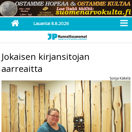
Lauantai 8.8.2026
Jokaisen kirjansitojan
aarreaitta
Sonja Käkelä