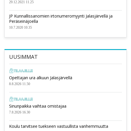
29.12.2021 11.25
JP Kunnallissanomien irtonumeromyynti Jalasjärvellä ja
Peräseinäjoella
10.7.2020 10.35
UUSIMMAT
Opettajan ura alkuun Jalasjärvellä
8.8.2026 11.50
Sinunpaikka vaihtaa omistajaa
7.8.2026 16.30
Koulu tarvitsee tuekseen vastuullista vanhemmuutta