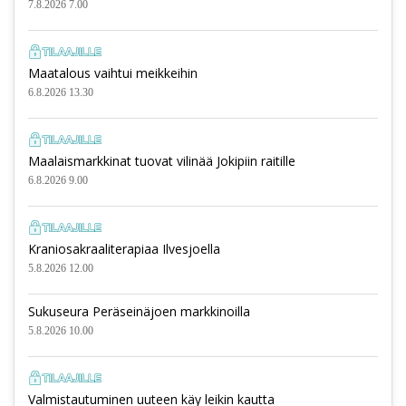
7.8.2026 7.00
Maatalous vaihtui meikkeihin
6.8.2026 13.30
Maalaismarkkinat tuovat vilinää Jokipiin raitille
6.8.2026 9.00
Kraniosakraaliterapiaa Ilvesjoella
5.8.2026 12.00
Sukuseura Peräseinäjoen markkinoilla
5.8.2026 10.00
Valmistautuminen uuteen käy leikin kautta