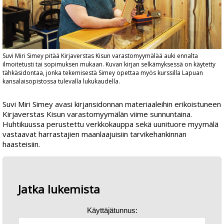
Suvi Miri Simey pitää Kirjaverstas Kisun varastomyymälää auki ennalta
ilmoitetusti tai sopimuksen mukaan. Kuvan kirjan selkämyksessä on käytetty
tähkäsidontaa, jonka tekemisestä Simey opettaa myös kurssilla Lapuan
kansalaisopistossa tulevalla lukukaudella.
Suvi Miri Simey
avasi kirjansidonnan materiaaleihin erikoistuneen
Kirjaverstas Kisun varastomyymälän viime sunnuntaina.
Huhtikuussa perustettu verkkokauppa sekä uunituore myymälä
vastaavat harrastajien maanlaajuisiin tarvikehankinnan
haasteisiin.
Jatka lukemista
Käyttäjätunnus: