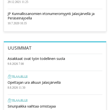
29.12.2021 11.25
JP Kunnallissanomien irtonumeromyynti Jalasjärvellä ja
Peräseinäjoella
10.7.2020 10.35
UUSIMMAT
Asiakkaat ovat työn todellinen suola
9.8.2026 7.00
Opettajan ura alkuun Jalasjärvellä
8.8.2026 11.50
Sinunpaikka vaihtaa omistajaa