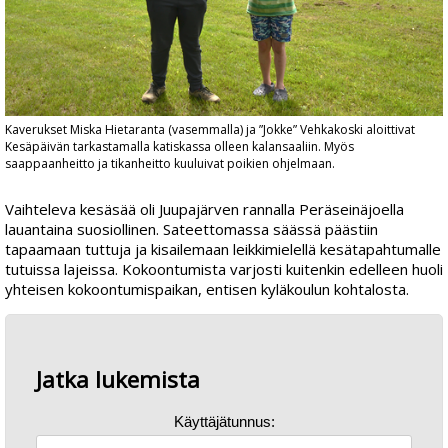
Kaverukset Miska Hietaranta (vasemmalla) ja ”Jokke” Vehkakoski aloittivat
Kesäpäivän tarkastamalla katiskassa olleen kalansaaliin. Myös
saappaanheitto ja tikanheitto kuuluivat poikien ohjelmaan.
Vaihteleva kesäsää oli Juupajärven rannalla Peräseinäjoella
lauantaina suosiollinen. Sateettomassa säässä päästiin
tapaamaan tuttuja ja kisailemaan leikkimielellä kesätapahtumalle
tutuissa lajeissa. Kokoontumista varjosti kuitenkin edelleen huoli
yhteisen kokoontumispaikan, entisen kyläkoulun kohtalosta.
Jatka lukemista
Käyttäjätunnus: