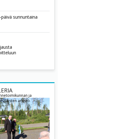
-päivä sunnuntaina
hjausta
oitteluun
ERIA
innetoimikunnan ja
rviläisten arkisto