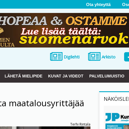
Ota yhteyttä
Os
Digilehti
Arkisto
LÄHETÄ MIELIPIDE
KUVAT JA VIDEOT
PALVELUMUISTIO
NÄKÖISLE
ta maatalousyrittäjää
Terhi Rintala