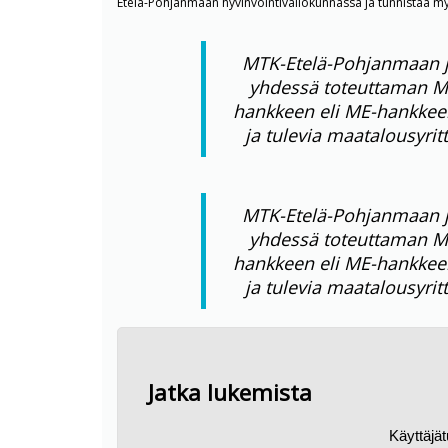
Etelä-Pohjanmaan hyvinvointivaliokunnassa ja tunnistaa 
MTK-Etelä-Pohjanmaan j
yhdessä toteuttaman Me
hankkeen eli ME-hankkeen
ja tulevia maatalousyrit
MTK-Etelä-Pohjanmaan j
yhdessä toteuttaman Me
hankkeen eli ME-hankkeen
ja tulevia maatalousyrit
Jatka lukemista
Käyttäjä