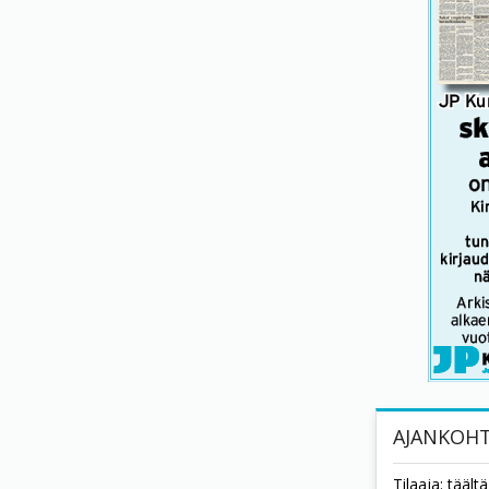
AJANKOHT
Tilaaja: tääl