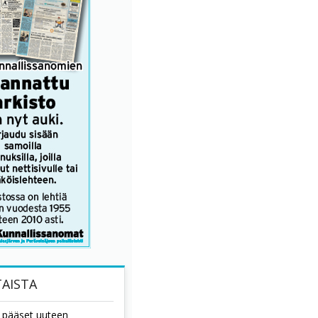
AISTA
tä pääset uuteen