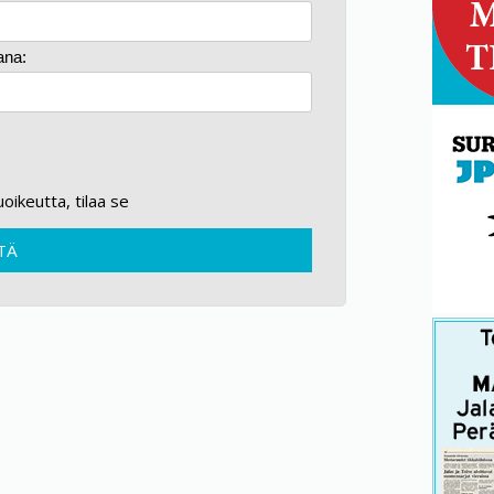
ana:
kuoikeutta, tilaa se
TÄ