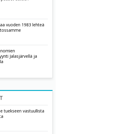
laa vuoden 1983 lehteä
istossamme
sanomien
nti Jalasjärvellä ja
la
T
ee tuekseen vastuullista
ta