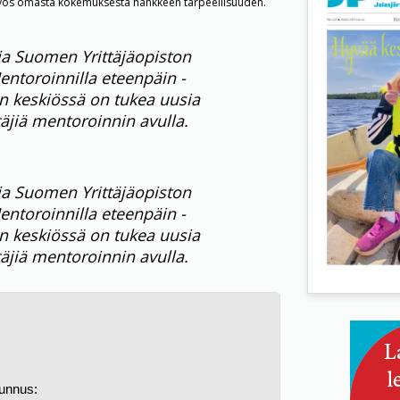
myös omasta kokemuksesta hankkeen tarpeellisuuden.
a Suomen Yrittäjäopiston
ntoroinnilla eteenpäin -
 keskiössä on tukea uusia
täjiä mentoroinnin avulla.
a Suomen Yrittäjäopiston
ntoroinnilla eteenpäin -
 keskiössä on tukea uusia
täjiä mentoroinnin avulla.
tunnus: