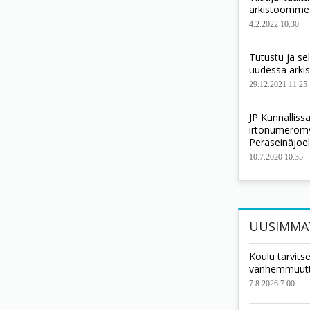
arkistoomme
4.2.2022 10.30
Tutustu ja se
uudessa ark
29.12.2021 11.25
JP Kunnallis
irtonumeromyy
Peräseinäjoel
10.7.2020 10.35
UUSIMMA
Koulu tarvits
vanhemmuut
7.8.2026 7.00