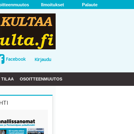
oitteenmuutos
Ilmoitukset
Palaute
Facebook
Kirjaudu
TILAA
OSOITTEENMUUTOS
HTI