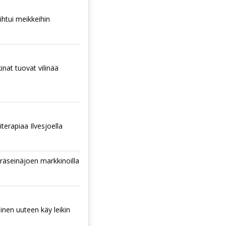
htui meikkeihin
nat tuovat vilinää
terapiaa Ilvesjoella
räseinäjoen markkinoilla
nen uuteen käy leikin