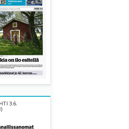
TI 3.6.
)