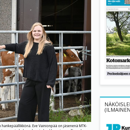
NÄKÖISLEH
(ILMAINEN
een hankepäällikkönä. Eve Vainionpää on jäsenenä MTK-