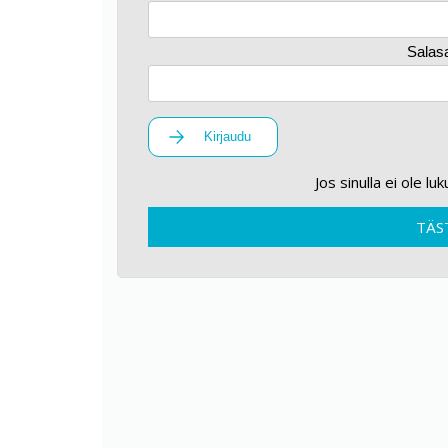
Salas
Kirjaudu
Jos sinulla ei ole lu
TÄS