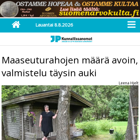
Lauantai 8.8.2026
Maaseuturahojen määrä avoin,
valmistelu täysin auki
Leena Hjelt