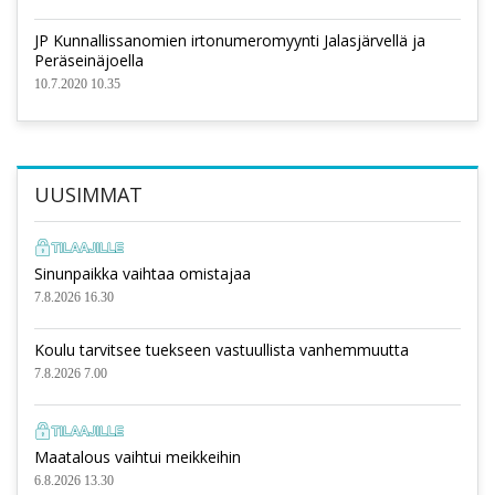
JP Kunnallissanomien irtonumeromyynti Jalasjärvellä ja
Peräseinäjoella
10.7.2020 10.35
UUSIMMAT
Sinunpaikka vaihtaa omistajaa
7.8.2026 16.30
Koulu tarvitsee tuekseen vastuullista vanhemmuutta
7.8.2026 7.00
Maatalous vaihtui meikkeihin
6.8.2026 13.30