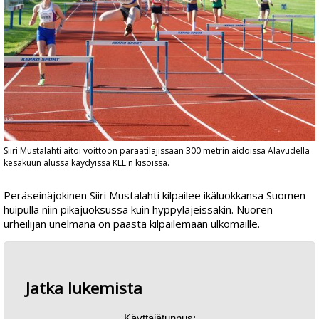
Siiri Mustalahti aitoi voittoon paraatilajissaan 300 metrin aidoissa Alavudella
kesäkuun alussa käydyissä KLL:n kisoissa.
Peräseinäjokinen
Siiri Mustalahti
kilpailee ikäluokkansa Suomen
huipulla niin pikajuoksussa kuin hyppylajeissakin. Nuoren
urheilijan unelmana on päästä kilpailemaan ulkomaille.
Jatka lukemista
Käyttäjätunnus: