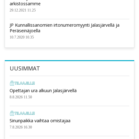
arkistossamme
29.12.2021 11.25
JP Kunnallissanomien irtonumeromyynti Jalasjärvellä ja
Peräseinäjoella
10.7.2020 10.35
UUSIMMAT
Opettajan ura alkuun Jalasjärvellä
8.8.2026 11.50
Sinunpaikka vaihtaa omistajaa
7.8.2026 16.30