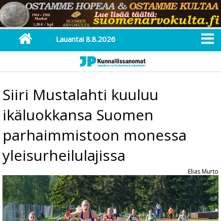
Lauantai 8.8.2026
Siiri Mustalahti kuuluu
ikäluokkansa Suomen
parhaimmistoon monessa
yleisurheilulajissa
Elias Murto