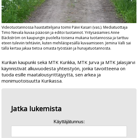
Videotuotannossa haastattelijana toimii Päivi Kasari (vas.). Mediatuottaja
Timo Nevala kuvaa pääosin ja editoi tuotannot. Yritysasiamies Anne
Bäckström on kaupungin puolelta toisena mukana tuotannossa ja tarttuu
eteen tuleviin tehtäviin, kuten mehiläispesällä kuvaamiseen. Jemina Valli sai
tällä kertaa jakaa tietoa omasta työstään ja hunajatuotannosta.
Kurikan kaupunki sekä MTK Kurikka, MTK Jurva ja MTK Jalasjärvi
käynnistivät alkuvuodesta yhteistyön, jonka tavoitteena on
tuoda esille maatalousyrittäjyyttä, sen arkea ja
monimuotoisuutta Kurikassa.
Jatka lukemista
Käyttäjätunnus: