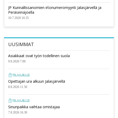
JP Kunnallissanomien irtonumeromyynti Jalasjärvellä ja
Peräseinäjoella
10.7.2020 10.35
UUSIMMAT
Asiakkaat ovat työn todellinen suola
9.8.2026 7.00
Opettajan ura alkuun Jalasjärvellä
8.8.2026 11.50
Sinunpaikka vaihtaa omistajaa
7.8.2026 16.30