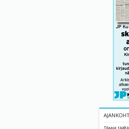
AJANKOHT
Tilaaja: tääl