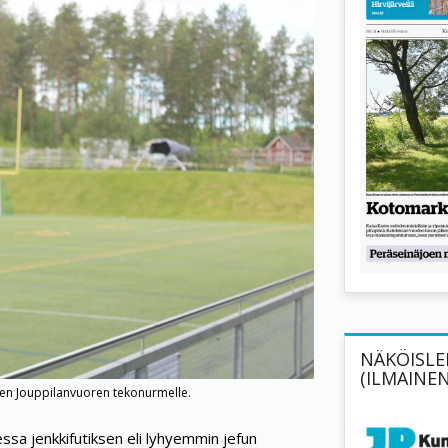
NÄKÖISLEH
(ILMAINEN
leen Jouppilanvuoren tekonurmelle.
essa jenkkifutiksen eli lyhyemmin jefun