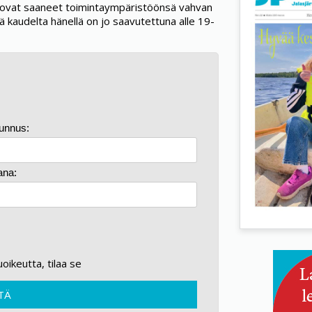
 ovat saaneet toimintaympäristöönsä vahvan
tä kaudelta hänellä on jo saavutettuna alle 19-
tunnus:
ana:
kuoikeutta, tilaa se
TÄ