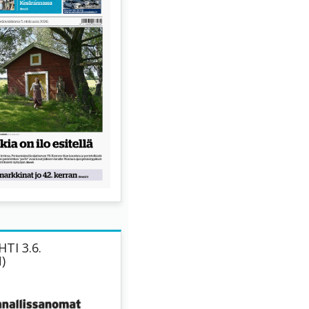
TI 3.6.
)