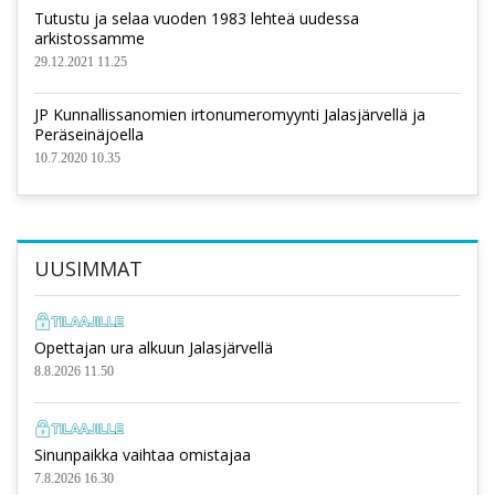
Tutustu ja selaa vuoden 1983 lehteä uudessa
arkistossamme
29.12.2021 11.25
JP Kunnallissanomien irtonumeromyynti Jalasjärvellä ja
Peräseinäjoella
10.7.2020 10.35
UUSIMMAT
Opettajan ura alkuun Jalasjärvellä
8.8.2026 11.50
Sinunpaikka vaihtaa omistajaa
7.8.2026 16.30