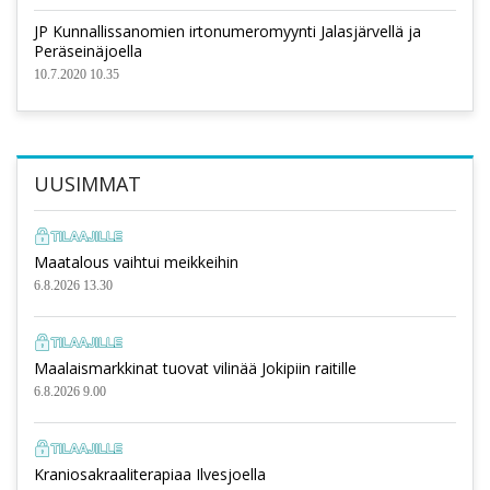
JP Kunnallissanomien irtonumeromyynti Jalasjärvellä ja
Peräseinäjoella
10.7.2020 10.35
UUSIMMAT
Maatalous vaihtui meikkeihin
6.8.2026 13.30
Maalaismarkkinat tuovat vilinää Jokipiin raitille
6.8.2026 9.00
Kraniosakraaliterapiaa Ilvesjoella