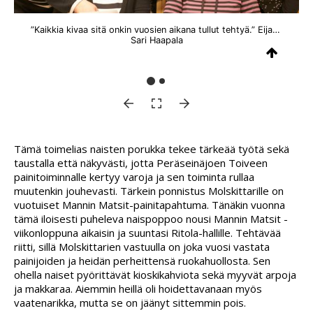
”Kaikkia kivaa sitä onkin vuosien aikana tullut tehtyä.” Eija Lepistö (vas.), Päivi Iloniemi ja Kaisa Laitila sekä edessä istumassa olevat Irma Koliini (vas.) ja Sinikka Virkkunen katselemassa vanhoja valokuvia. Tällä hetkellä Molskittarien toiminnassa on kaksikymmentä naista. Puheenjohtajana toimii Terhi Yrjänäinen, joka vetää myös lapsille suunnattua painitoimintaa.
Sari Haapala
Tämä toimelias naisten porukka tekee tärkeää työtä sekä
taustalla että näkyvästi, jotta Peräseinäjoen Toiveen
painitoiminnalle kertyy varoja ja sen toiminta rullaa
muutenkin jouhevasti. Tärkein ponnistus Molskittarille on
vuotuiset Mannin Matsit-painitapahtuma. Tänäkin vuonna
tämä iloisesti puheleva naispoppoo nousi Mannin Matsit -
viikonloppuna aikaisin ja suuntasi Ritola-hallille. Tehtävää
riitti, sillä Molskittarien vastuulla on joka vuosi vastata
painijoiden ja heidän perheittensä ruokahuollosta. Sen
ohella naiset pyörittävät kioskikahviota sekä myyvät arpoja
ja makkaraa. Aiemmin heillä oli hoidettavanaan myös
vaatenarikka, mutta se on jäänyt sittemmin pois.