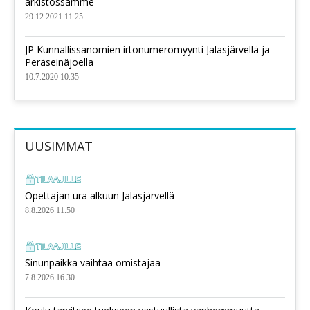
arkistossamme
29.12.2021 11.25
JP Kunnallissanomien irtonumeromyynti Jalasjärvellä ja
Peräseinäjoella
10.7.2020 10.35
UUSIMMAT
Opettajan ura alkuun Jalasjärvellä
8.8.2026 11.50
Sinunpaikka vaihtaa omistajaa
7.8.2026 16.30