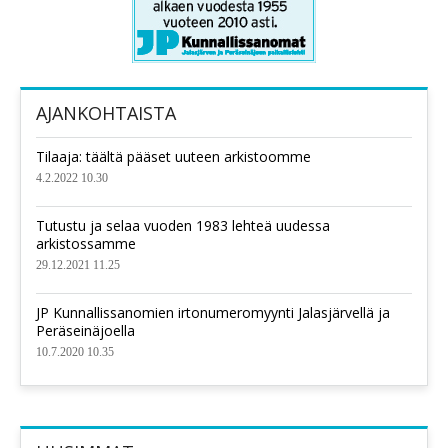
AJANKOHTAISTA
Tilaaja: täältä pääset uuteen arkistoomme
4.2.2022 10.30
Tutustu ja selaa vuoden 1983 lehteä uudessa
arkistossamme
29.12.2021 11.25
JP Kunnallissanomien irtonumeromyynti Jalasjärvellä ja
Peräseinäjoella
10.7.2020 10.35