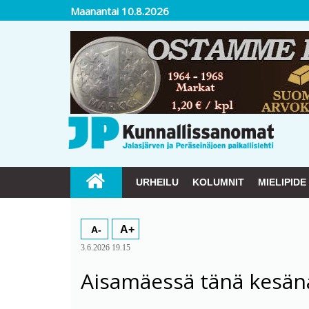
Maanantai 10.8.2026
URHEILU
KOLUMNIT
MIELIPIDE
A+
A-
3.6.2026 19.15
Aisamäessä tänä kesän