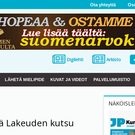
Ota yhteyttä
Os
Digilehti
Arkisto
LÄHETÄ MIELIPIDE
KUVAT JA VIDEOT
PALVELUMUISTIO
NÄKÖISLE
ä Lakeuden kutsu