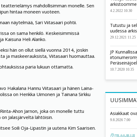
arkistoomme
 teatterielämys mahdollisimman monelle. Sen
4.2.2022 10.30
lipun hintaa moneen vuoteen.
an näytelmää, Sari Viitasaari pohtii.
Tutustu ja se
uudessa ark
parissa on sama henkilö. Keskeisimmissä
29.12.2021 11.25
a Kaisuna Heli Alanko.
eksi hän on ollut siellä vuonna 2014, joskin
JP Kunnallis
ta ja maskeerauksista, Viitasaari huomauttaa.
irtonumeromyy
Peräseinäjoel
ohtauksissa paria lukuun ottamatta.
10.7.2020 10.35
vo Hakalana Hannu Viitasaari ja hänen Laina-
oolissa on Henkka Uimonen ja Tainana Sirkku
UUSIMMA
inta-Ahon Jarnon, joka on monelle tuttu
Asiakkaat ova
on Jalasjärveltä lähtöisin.
9.8.2026 7.00
tsee Soili Oja-Lipastin ja uutena Kim Saarisen.