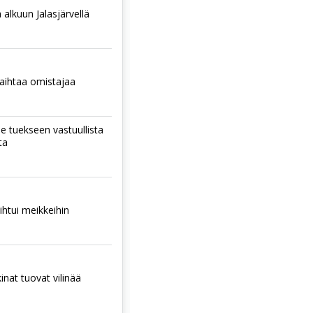
 alkuun Jalasjärvellä
aihtaa omistajaa
ee tuekseen vastuullista
ta
htui meikkeihin
nat tuovat vilinää