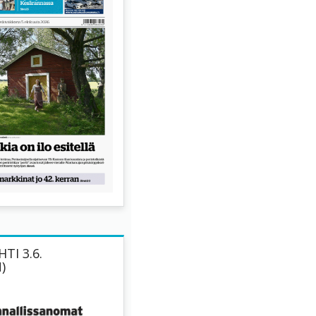
TI 3.6.
)
Sari Haapala