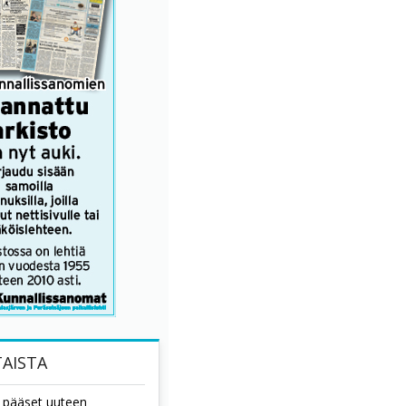
AISTA
tä pääset uuteen