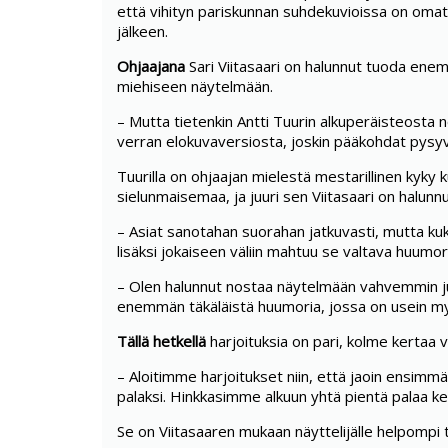
että vihityn pariskunnan suhdekuvioissa on om
jälkeen.
Ohjaajana
Sari Viitasaari on halunnut tuoda ene
miehiseen näytelmään.
– Mutta tietenkin Antti Tuurin alkuperäisteosta
verran elokuvaversiosta, joskin pääkohdat pysy
Tuurilla on ohjaajan mielestä mestarillinen kyky 
sielunmaisemaa, ja juuri sen Viitasaari on halun
– Asiat sanotahan suorahan jatkuvasti, mutta kuka
lisäksi jokaiseen väliin mahtuu se valtava huumori,
– Olen halunnut nostaa näytelmään vahvemmin juu
enemmän täkäläistä huumoria, jossa on usein myö
Tällä hetkellä
harjoituksia on pari, kolme kertaa v
– Aloitimme harjoitukset niin, että jaoin ensimmä
palaksi. Hinkkasimme alkuun yhtä pientä palaa k
Se on Viitasaaren mukaan näyttelijälle helpompi