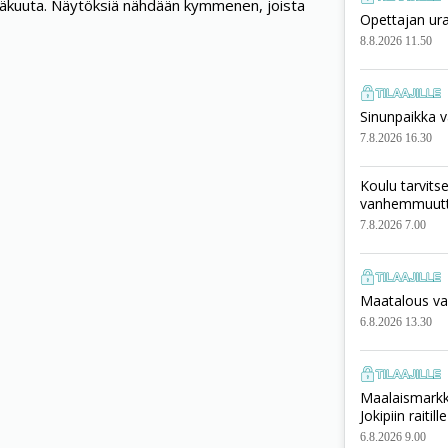
inäkuuta. Näytöksiä nähdään kymmenen, joista
Opettajan ura
8.8.2026 11.50
Sinunpaikka v
7.8.2026 16.30
Koulu tarvits
vanhemmuut
7.8.2026 7.00
Maatalous vai
6.8.2026 13.30
Maalaismarkki
Jokipiin raitille
6.8.2026 9.00