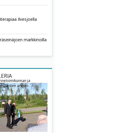
terapiaa Ilvesjoella
räseinäjoen markkinoilla
ERIA
innetoimikunnan ja
rviläisten arkisto