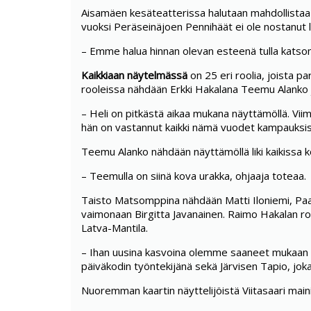
Aisamäen kesäteatterissa halutaan mahdollistaa
vuoksi Peräseinäjoen Pennihäät ei ole nostanut 
– Emme halua hinnan olevan esteenä tulla katsoma
Kaikkiaan näytelmässä
on 25 eri roolia, joista 
rooleissa nähdään Erkki Hakalana Teemu Alanko j
– Heli on pitkästä aikaa mukana näyttämöllä. Viim
hän on vastannut kaikki nämä vuodet kampauksis
Teemu Alanko nähdään näyttämöllä liki kaikissa k
– Teemulla on siinä kova urakka, ohjaaja toteaa.
Taisto Matsomppina nähdään Matti Iloniemi, Paa
vaimonaan Birgitta Javanainen. Raimo Hakalan r
Latva-Mantila.
– Ihan uusina kasvoina olemme saaneet mukaan R
päiväkodin työntekijänä sekä Järvisen Tapio, joka 
Nuoremman kaartin näyttelijöistä Viitasaari maini