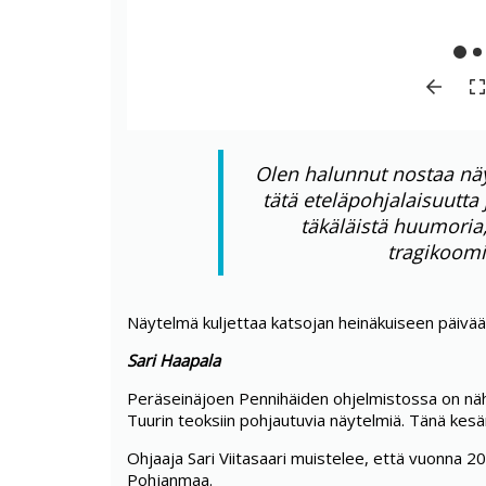
Olen halunnut nostaa nä
tätä eteläpohjalaisuutt
täkäläistä huumoria
tragikoomis
Näytelmä kuljettaa katsojan heinäkuiseen päivää
Sari Haapala
Peräseinäjoen Pennihäiden ohjelmistossa on näh
Tuurin teoksiin pohjautuvia näytelmiä. Tänä kes
Ohjaaja
Sari Viitasaari
muistelee, että vuonna 20
Pohjanmaa.