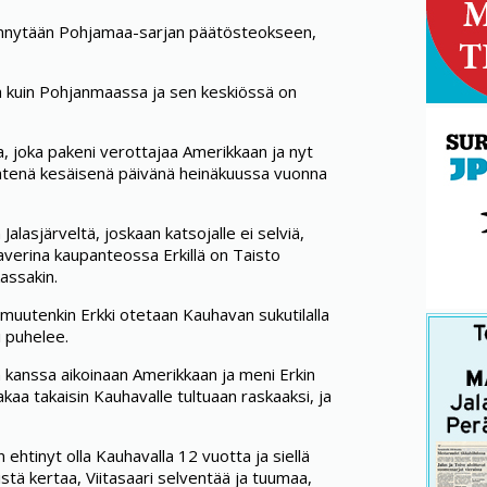
ennytään Pohjamaa-sarjan päätösteokseen,
 kuin Pohjanmaassa ja sen keskiössä on
, joka pakeni verottajaa Amerikkaan ja nyt
 yhtenä kesäisenä päivänä heinäkuussa vuonna
Jalasjärveltä, joskaan katsojalle ei selviä,
averina kaupanteossa Erkillä on Taisto
assakin.
uutenkin Erkki otetaan Kauhavan sukutilalla
i puhelee.
n kanssa aikoinaan Amerikkaan ja meni Erkin
akaa takaisin Kauhavalle tultuaan raskaaksi, ja
 ehtinyt olla Kauhavalla 12 vuotta ja siellä
tä kertaa, Viitasaari selventää ja tuumaa,