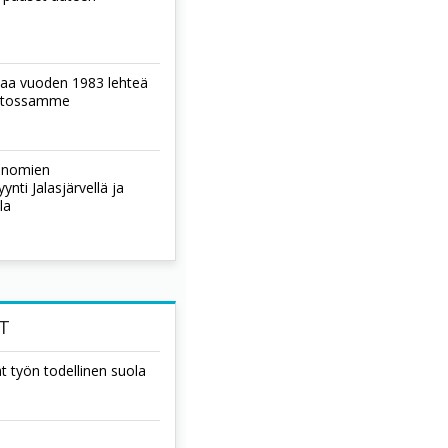
laa vuoden 1983 lehteä
istossamme
sanomien
nti Jalasjärvellä ja
la
T
t työn todellinen suola