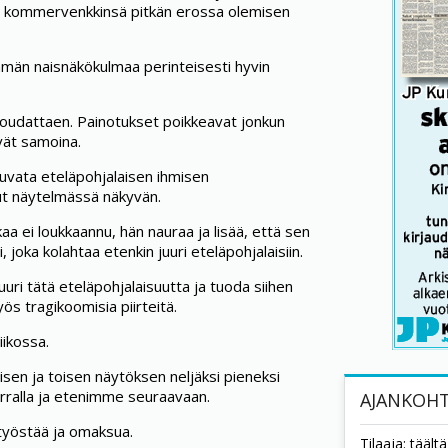
at kommervenkkinsä pitkän erossa olemisen
mmän naisnäkökulmaa perinteisesti hyvin
 noudattaen. Painotukset poikkeavat jonkun
vät samoina.
kuvata eteläpohjalaisen ihmisen
nut näytelmässä näkyvän.
a ei loukkaannu, hän nauraa ja lisää, että sen
 joka kolahtaa etenkin juuri eteläpohjalaisiin.
ri tätä eteläpohjalaisuutta ja tuoda siihen
s tragikoomisia piirteitä.
iikossa.
isen ja toisen näytöksen neljäksi pieneksi
erralla ja etenimme seuraavaan.
AJANKOHT
 työstää ja omaksua.
Tilaaja: tääl