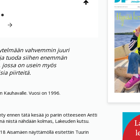
ytelmään vahvemmin juuri
a ja tuoda siihen enemmän
, jossa on usein myös
ia piirteitä.
n Kauhavalle. Vuosi on 1996.
ty ennen tätä kesää jo pariin otteeseen Antti
änä niistä nähdään kolmas, Lakeuden kutsu.
18 Aisamäen näyttämöllä esitettiin Tuurin