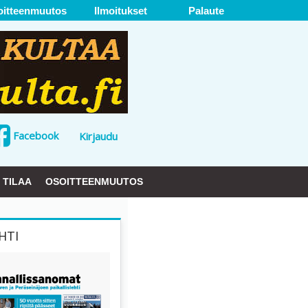
oitteenmuutos
Ilmoitukset
Palaute
Facebook
Kirjaudu
TILAA
OSOITTEENMUUTOS
HTI