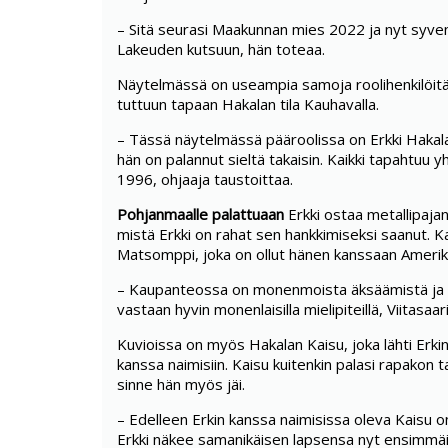
– Sitä seurasi Maakunnan mies 2022 ja nyt syv
Lakeuden kutsuun, hän toteaa.
Näytelmässä on useampia samoja roolihenkilöitä
tuttuun tapaan Hakalan tila Kauhavalla.
– Tässä näytelmässä pääroolissa on Erkki Hakala
hän on palannut sieltä takaisin. Kaikki tapahtuu
1996, ohjaaja taustoittaa.
Pohjanmaalle palattuaan
Erkki ostaa metallipajan 
mistä Erkki on rahat sen hankkimiseksi saanut. K
Matsomppi, joka on ollut hänen kanssaan Amerik
– Kaupanteossa on monenmoista äksäämistä ja m
vastaan hyvin monenlaisilla mielipiteillä, Viitasaar
Kuvioissa on myös Hakalan Kaisu, joka lähti Erki
kanssa naimisiin. Kaisu kuitenkin palasi rapakon t
sinne hän myös jäi.
– Edelleen Erkin kanssa naimisissa oleva Kaisu on
Erkki näkee samanikäisen lapsensa nyt ensimmäis