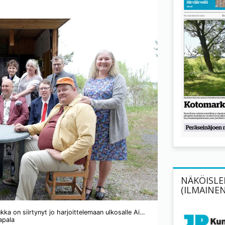
NÄKÖISLEH
(ILMAINEN
Peräseinäjoen Pennihäitten harrastajanäyttelijäporukka on siirtynyt jo harjoittelemaan ulkosalle Aisamäkeen. Ensimmäisen kerran tämä sakki kokoontui kesän näytelmän tiimoilta tammikuussa.
apala