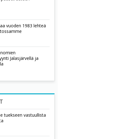
laa vuoden 1983 lehteä
istossamme
sanomien
nti Jalasjärvellä ja
la
T
ee tuekseen vastuullista
ta