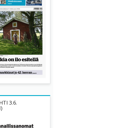
TI 3.6.
)