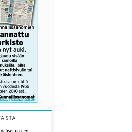
AISTA
tä pääset uuteen