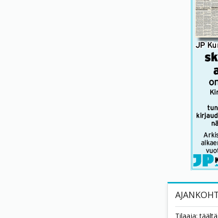
AJANKOHT
Tilaaja: tääl