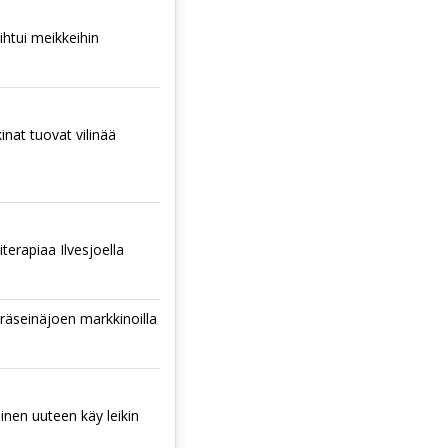
htui meikkeihin
nat tuovat vilinää
terapiaa Ilvesjoella
räseinäjoen markkinoilla
nen uuteen käy leikin