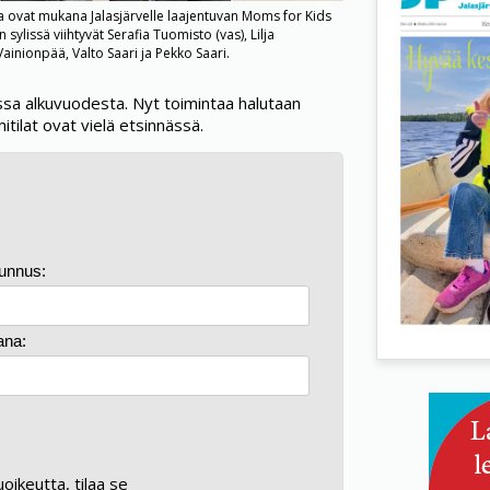
ala ovat mukana Jalasjärvelle laajentuvan Moms for Kids
ylissä viihtyvät Serafia Tuomisto (vas), Lilja
ainionpää, Valto Saari ja Pekko Saari.
ssa alkuvuodesta. Nyt toimintaa halutaan
itilat ovat vielä etsinnässä.
tunnus:
ana:
kuoikeutta, tilaa se