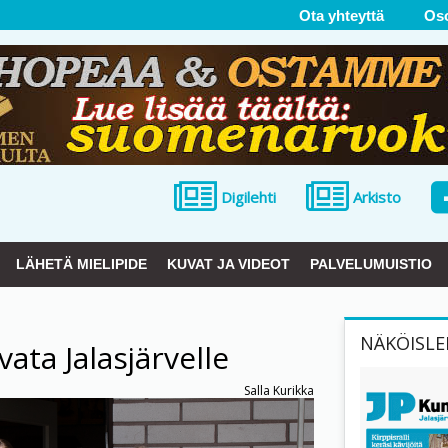
Ota yhteyttä
Os
Digilehti
Arkisto
LÄHETÄ MIELIPIDE
KUVAT JA VIDEOT
PALVELUMUISTIO
NÄKÖISLE
ata Jalasjärvelle
Salla Kurikka