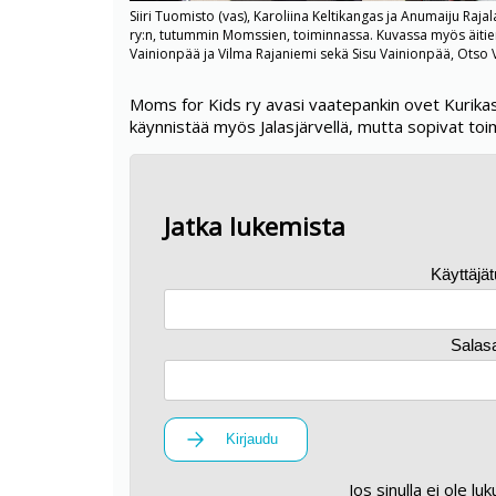
Siiri Tuomisto (vas), Karoliina Keltikangas ja Anumaiju Raj
ry:n, tutummin Momssien, toiminnassa. Kuvassa myös äitien s
Vainionpää ja Vilma Rajaniemi sekä Sisu Vainionpää, Otso V
Moms for Kids ry avasi vaatepankin ovet Kurika
käynnistää myös Jalasjärvellä, mutta sopivat toim
Jatka lukemista
Käyttäjä
Salas
Kirjaudu
Jos sinulla ei ole lu