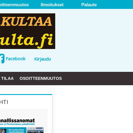
oitteenmuutos
Ilmoitukset
Palaute
Facebook
Kirjaudu
TILAA
OSOITTEENMUUTOS
HTI