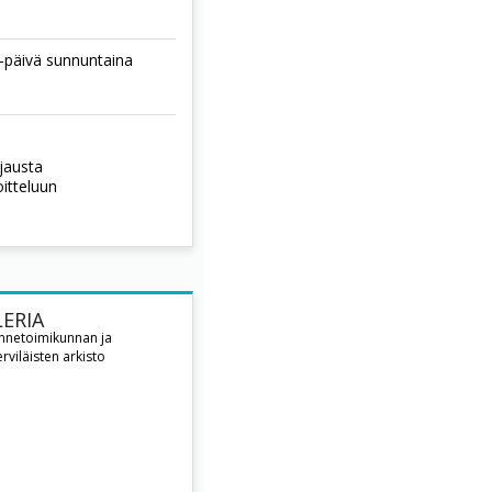
-päivä sunnuntaina
hjausta
oitteluun
ERIA
innetoimikunnan ja
rviläisten arkisto