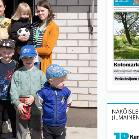
NÄKÖISLEH
(ILMAINEN