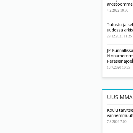
arkistoomme
4.2.2022 10.30
Tutustu ja se
uudessa ark
29.12.2021 11.25
JP Kunnallis
irtonumeromyy
Peräseinäjoel
10.7.2020 10.35
UUSIMMA
Koulu tarvits
vanhemmuut
7.8.2026 7.00