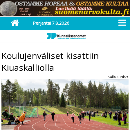
Perjantai 7.8.2026
Koulujenväliset kisattiin
Kiuaskalliolla
Salla Kurikka