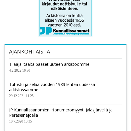
AJANKOHTAISTA
Tilaaja: täältä pääset uuteen arkistoomme
4.2.2022 10.30
Tutustu ja selaa vuoden 1983 lehteä uudessa
arkistossamme
29.12.2021 11.25
JP Kunnallissanomien irtonumeromyynti Jalasjärvellä ja
Peräseinäjoella
10.7.2020 10.35