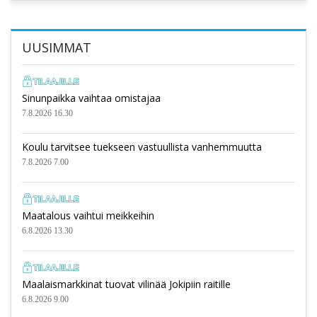
UUSIMMAT
Sinunpaikka vaihtaa omistajaa
7.8.2026 16.30
Koulu tarvitsee tuekseen vastuullista vanhemmuutta
7.8.2026 7.00
Maatalous vaihtui meikkeihin
6.8.2026 13.30
Maalaismarkkinat tuovat vilinää Jokipiin raitille
6.8.2026 9.00