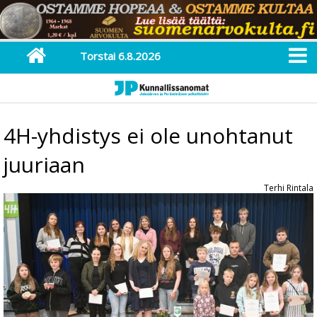
Torstai 6.8.2026
4H-yhdistys ei ole unohtanut
juuriaan
Terhi Rintala