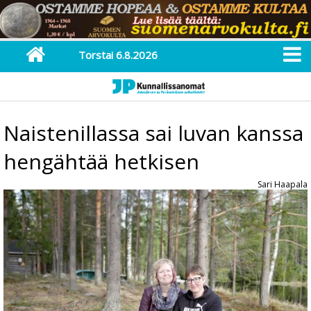
Torstai 6.8.2026
Naistenillassa sai luvan kanssa
hengähtää hetkisen
Sari Haapala