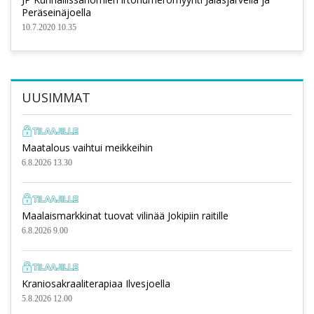
Peräseinäjoella
10.7.2020 10.35
UUSIMMAT
Maatalous vaihtui meikkeihin
6.8.2026 13.30
Maalaismarkkinat tuovat vilinää Jokipiin raitille
6.8.2026 9.00
Kraniosakraaliterapiaa Ilvesjoella
5.8.2026 12.00