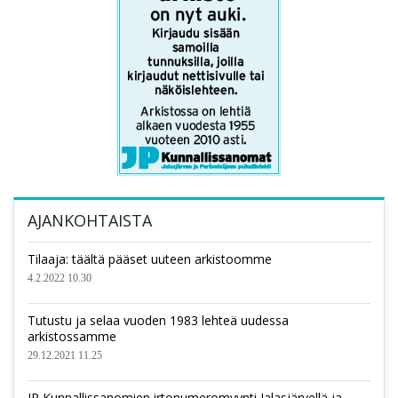
AJANKOHTAISTA
Tilaaja: täältä pääset uuteen arkistoomme
4.2.2022 10.30
Tutustu ja selaa vuoden 1983 lehteä uudessa
arkistossamme
29.12.2021 11.25
JP Kunnallissanomien irtonumeromyynti Jalasjärvellä ja