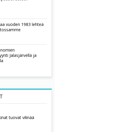
laa vuoden 1983 lehteä
istossamme
sanomien
nti Jalasjärvellä ja
la
T
nat tuovat vilinää