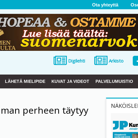
Ota yhteyttä
Os
Digilehti
Arkisto
LÄHETÄ MIELIPIDE
KUVAT JA VIDEOT
PALVELUMUISTIO
NÄKÖISLE
aman perheen täytyy