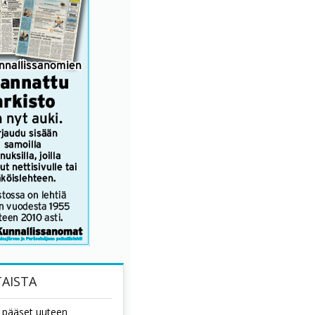
AISTA
tä pääset uuteen