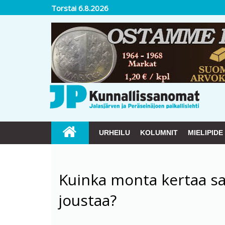
Torstai 6.8.2026
URHEILU
KOLUMNIT
MIELIPIDE
Kuinka monta kertaa s
joustaa?