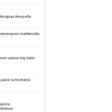
terapiaa Ilvesjoella
räseinäjoen markkinoilla
nen uuteen käy leikin
-päivä sunnuntaina
hjausta
oitteluun