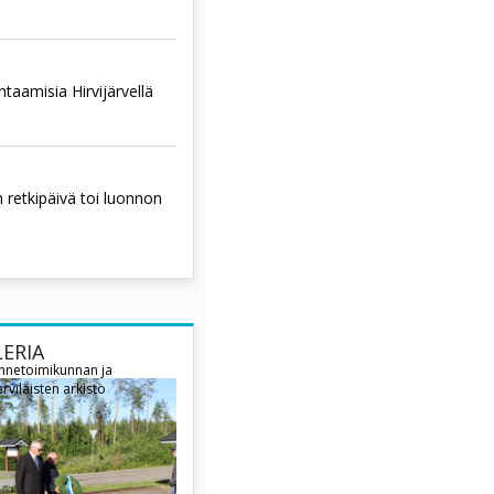
htaamisia Hirvijärvellä
retkipäivä toi luonnon
ERIA
innetoimikunnan ja
rviläisten arkisto