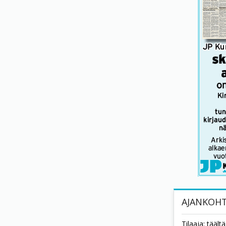
AJANKOHT
Tilaaja: tääl