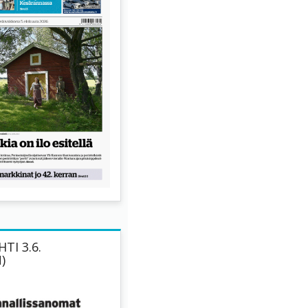
TI 3.6.
)