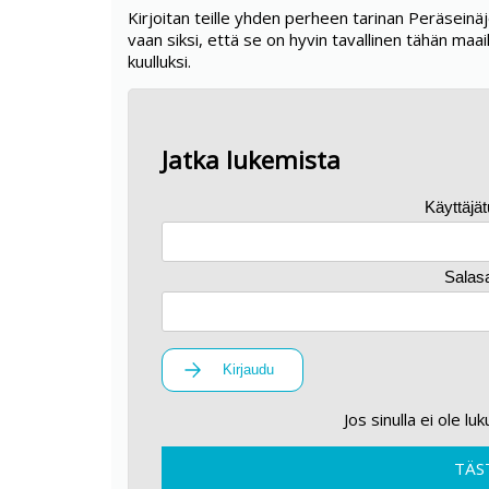
Kirjoitan teille yhden perheen tarinan Peräseinäjoe
vaan siksi, että se on hyvin tavallinen tähän maail
kuulluksi.
Jatka lukemista
Käyttäjä
Salas
Kirjaudu
Jos sinulla ei ole lu
TÄS