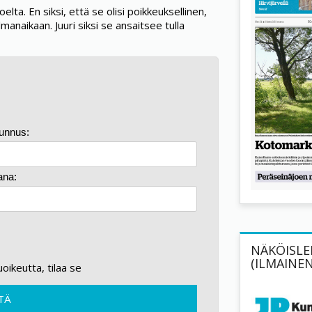
lta. En siksi, että se olisi poikkeuksellinen,
manaikaan. Juuri siksi se ansaitsee tulla
tunnus:
ana:
NÄKÖISLEH
(ILMAINEN
kuoikeutta, tilaa se
TÄ