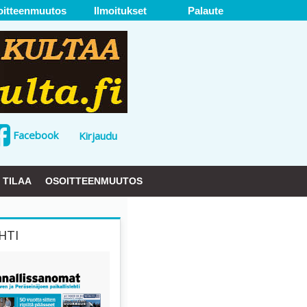
oitteenmuutos
Ilmoitukset
Palaute
Facebook
Kirjaudu
TILAA
OSOITTEENMUUTOS
HTI