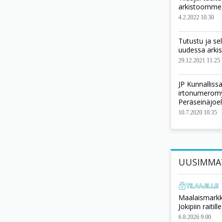
arkistoomme
4.2.2022 10.30
Tutustu ja se
uudessa ark
29.12.2021 11.25
JP Kunnallis
irtonumeromyy
Peräseinäjoel
10.7.2020 10.35
UUSIMMA
Maalaismarkki
Jokipiin raitille
6.8.2026 9.00