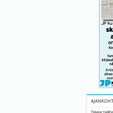
AJANKOHT
Tilaaja: tääl