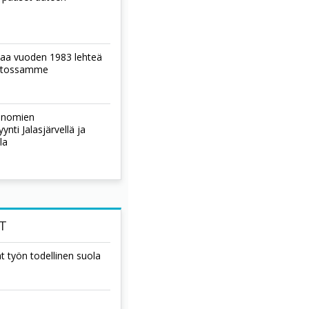
laa vuoden 1983 lehteä
istossamme
sanomien
nti Jalasjärvellä ja
la
T
t työn todellinen suola