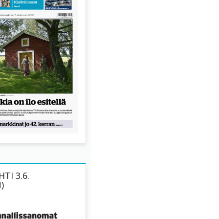
TI 3.6.
)