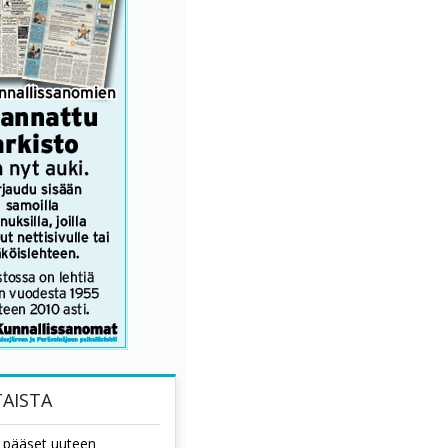
AISTA
tä pääset uuteen