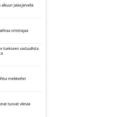
 alkuun Jalasjärvellä
aihtaa omistajaa
ee tuekseen vastuullista
ta
htui meikkeihin
nat tuovat vilinää