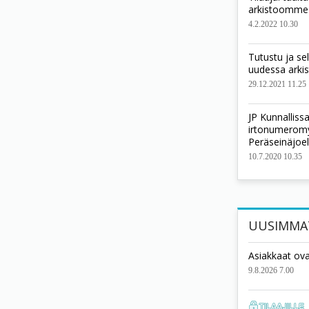
arkistoomme
4.2.2022 10.30
Tutustu ja se
uudessa ark
29.12.2021 11.25
JP Kunnallis
irtonumeromyy
Peräseinäjoel
10.7.2020 10.35
UUSIMMA
Asiakkaat ova
9.8.2026 7.00