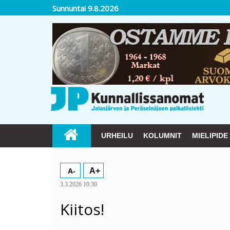
Sunnuntai 9.8.2026
URHEILU
KOLUMNIT
MIELIPIDE
A+
A-
3.3.2026 10.30
Kiitos!