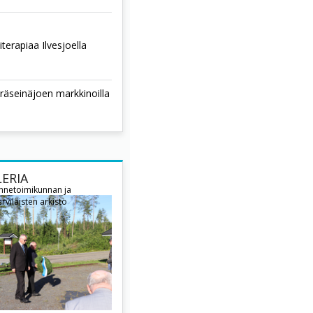
terapiaa Ilvesjoella
räseinäjoen markkinoilla
ERIA
innetoimikunnan ja
rviläisten arkisto