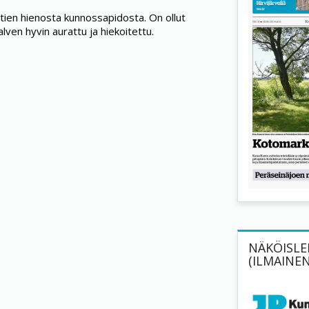
ntien hienosta kunnossapidosta. On ollut
 talven hyvin aurattu ja hiekoitettu.
NÄKÖISLEH
(ILMAINEN