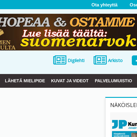
Ota yhteyttä
Os
Digilehti
Arkisto
LÄHETÄ MIELIPIDE
KUVAT JA VIDEOT
PALVELUMUISTIO
NÄKÖISLE