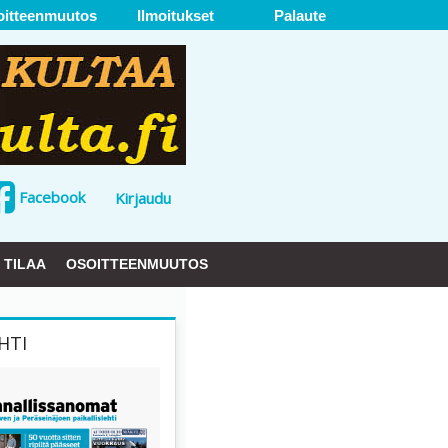
oitteenmuutos
Ilmoitukset
Palaute
Facebook
Kirjaudu
TILAA
OSOITTEENMUUTOS
HTI