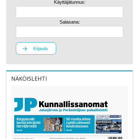
Käyttäjätunnus:
Salasana:
Kirjaudu
NÄKÖISLEHTI