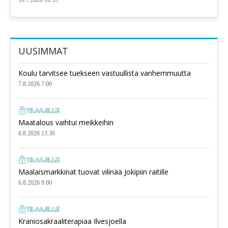
UUSIMMAT
Koulu tarvitsee tuekseen vastuullista vanhemmuutta
7.8.2026 7.00
Maatalous vaihtui meikkeihin
6.8.2026 13.30
Maalaismarkkinat tuovat vilinää Jokipiin raitille
6.8.2026 9.00
Kraniosakraaliterapiaa Ilvesjoella