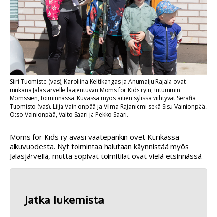
Siiri Tuomisto (vas), Karoliina Keltikangas ja Anumaiju Rajala ovat
mukana Jalasjärvelle laajentuvan Moms for Kids ry:n, tutummin
Momssien, toiminnassa. Kuvassa myös äitien sylissä viihtyvät Serafia
Tuomisto (vas), Lilja Vainionpää ja Vilma Rajaniemi sekä Sisu Vainionpää,
Otso Vainionpää, Valto Saari ja Pekko Saari.
Moms for Kids ry avasi vaatepankin ovet Kurikassa
alkuvuodesta. Nyt toimintaa halutaan käynnistää myös
Jalasjärvellä, mutta sopivat toimitilat ovat vielä etsinnässä.
Jatka lukemista