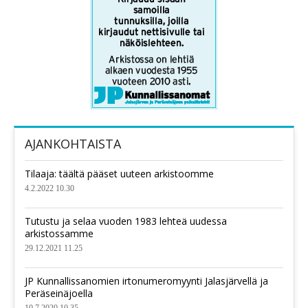
AJANKOHTAISTA
Tilaaja: täältä pääset uuteen arkistoomme
4.2.2022 10.30
Tutustu ja selaa vuoden 1983 lehteä uudessa
arkistossamme
29.12.2021 11.25
JP Kunnallissanomien irtonumeromyynti Jalasjärvellä ja
Peräseinäjoella
10.7.2020 10.35