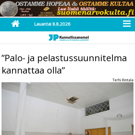
Lauantai 8.8.2026
”Palo- ja pelastussuunnitelma
kannattaa olla”
Terhi Rintala