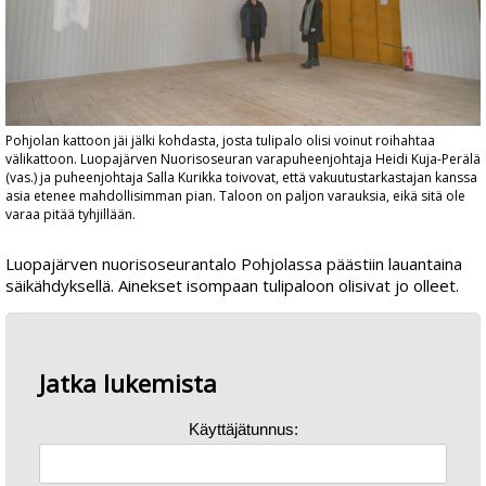
Pohjolan kattoon jäi jälki kohdasta, josta tulipalo olisi voinut roihahtaa
välikattoon. Luopajärven Nuorisoseuran varapuheenjohtaja Heidi Kuja-Perälä
(vas.) ja puheenjohtaja Salla Kurikka toivovat, että vakuutustarkastajan kanssa
asia etenee mahdollisimman pian. Taloon on paljon varauksia, eikä sitä ole
varaa pitää tyhjillään.
Luopajärven nuorisoseurantalo Pohjolassa päästiin lauantaina
säikähdyksellä. Ainekset isompaan tulipaloon olisivat jo olleet.
Jatka lukemista
Käyttäjätunnus: