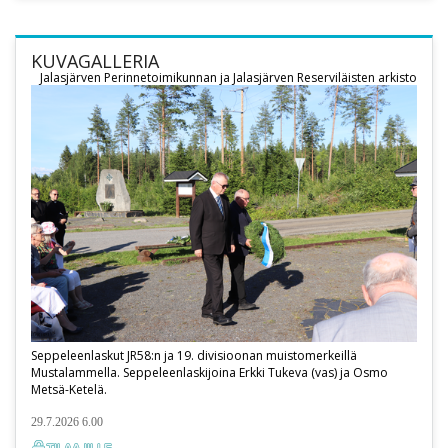
KUVAGALLERIA
Jalasjärven Perinnetoimikunnan ja Jalasjärven Reserviläisten arkisto
Seppeleenlaskut JR58:n ja 19. divisioonan muistomerkeillä
Mustalammella. Seppeleenlaskijoina Erkki Tukeva (vas) ja Osmo
Metsä-Ketelä.
29.7.2026 6.00