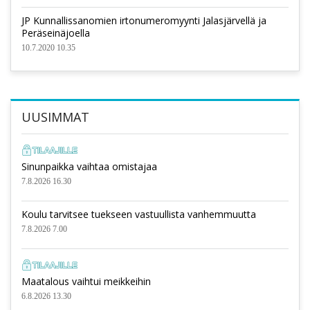
JP Kunnallissanomien irtonumeromyynti Jalasjärvellä ja
Peräseinäjoella
10.7.2020 10.35
UUSIMMAT
Sinunpaikka vaihtaa omistajaa
7.8.2026 16.30
Koulu tarvitsee tuekseen vastuullista vanhemmuutta
7.8.2026 7.00
Maatalous vaihtui meikkeihin
6.8.2026 13.30