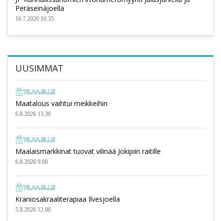
Peräseinäjoella
10.7.2020 10.35
UUSIMMAT
Maatalous vaihtui meikkeihin
6.8.2026 13.30
Maalaismarkkinat tuovat vilinää Jokipiin raitille
6.8.2026 9.00
Kraniosakraaliterapiaa Ilvesjoella
5.8.2026 12.00