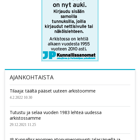
AJANKOHTAISTA
Tilaaja: täältä pääset uuteen arkistoomme
4.2.2022 10.30
Tutustu ja selaa vuoden 1983 lehteä uudessa
arkistossamme
29.12.2021 11.25
JP Kunnallissanomien irtonumeromyynti Jalasjärvellä ja