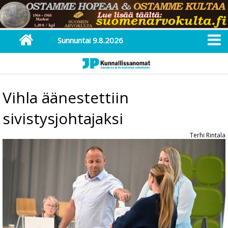
Sunnuntai 9.8.2026
Vihla äänestettiin
sivistysjohtajaksi
Terhi Rintala