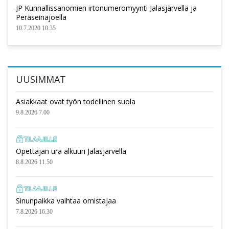
JP Kunnallissanomien irtonumeromyynti Jalasjärvellä ja
Peräseinäjoella
10.7.2020 10.35
UUSIMMAT
Asiakkaat ovat työn todellinen suola
9.8.2026 7.00
Opettajan ura alkuun Jalasjärvellä
8.8.2026 11.50
Sinunpaikka vaihtaa omistajaa
7.8.2026 16.30