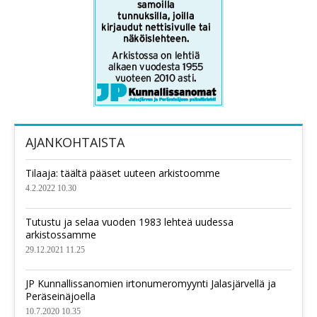
AJANKOHTAISTA
Tilaaja: täältä pääset uuteen arkistoomme
4.2.2022 10.30
Tutustu ja selaa vuoden 1983 lehteä uudessa
arkistossamme
29.12.2021 11.25
JP Kunnallissanomien irtonumeromyynti Jalasjärvellä ja
Peräseinäjoella
10.7.2020 10.35