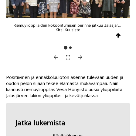
Riemuylioppilaiden kokoontumisen perinne jatkuu Jalasjärvellä. Tänä keväänä tapasivat Jalasjärven yhteiskoulun vuoden 1976 ylioppilaat.
Kirsi Kuusisto
Positiivinen ja ennakkoluuloton asenne tulevaan uuden ja
oudon pelon sijaan tekee elämästä mukavampaa. Näin
kannusti riemuylioppilas Vesa Hongisto uusia ylioppilaita
Jalasjärven lukion ylioppilas- ja kevätjuhlassa.
Jatka lukemista
Käyttäjätunnus: