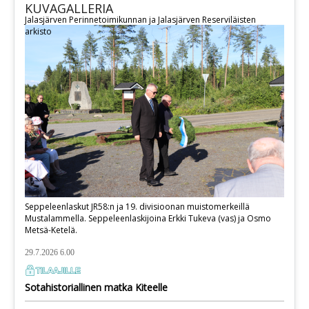
KUVAGALLERIA
Jalasjärven Perinnetoimikunnan ja Jalasjärven Reserviläisten
arkisto
Seppeleenlaskut JR58:n ja 19. divisioonan muistomerkeillä
Mustalammella. Seppeleenlaskijoina Erkki Tukeva (vas) ja Osmo
Metsä-Ketelä.
29.7.2026 6.00
Sotahistoriallinen matka Kiteelle