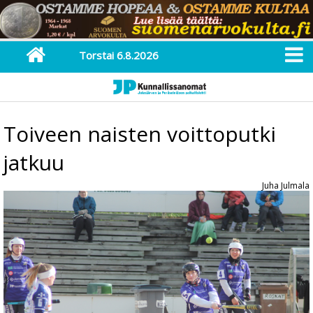
Torstai 6.8.2026
Toiveen naisten voittoputki
jatkuu
Juha Julmala