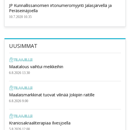
JP Kunnallissanomien irtonumeromyynti Jalasjärvellä ja
Peräseinäjoella
10.7.2020 10.35
UUSIMMAT
Maatalous vaihtui meikkeihin
6.8.2026 13.30
Maalaismarkkinat tuovat vilinää Jokipiin raitille
6.8.2026 9.00
Kraniosakraaliterapiaa Ilvesjoella
5.8.2026 12.00